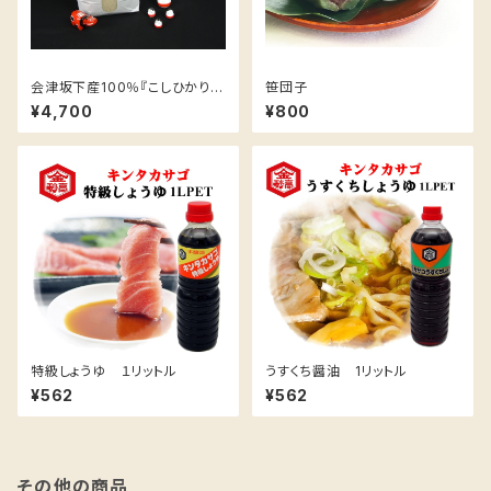
会津坂下産100％『こしひかり』
笹団子
５ｋｇ
¥4,700
¥800
特級しょうゆ １リットル
うすくち醤油 1リットル
¥562
¥562
その他の商品