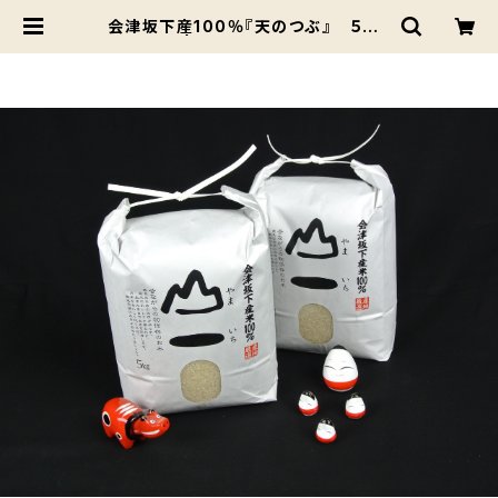
会津坂下産100％『天のつぶ』 ５ｋｇ
| ばんげかんぶつ