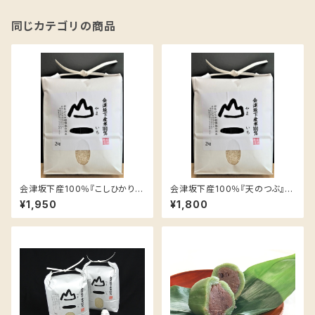
同じカテゴリの商品
会津坂下産100％『こしひかり』
会津坂下産100％『天のつぶ』
２ｋｇ
２ｋｇ
¥1,950
¥1,800