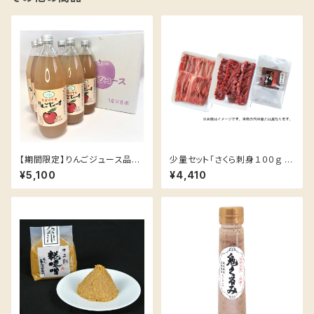
【期間限定】りんごジュース品種
少量セット「さくら刺身１００ｇ +
違いの味が楽しめる大瓶６本セ
焼肉用さくらカルビ１５０ｇ + 馬
¥5,100
¥4,410
ット
肉ジャーキー１パック」