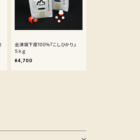
２
会津坂下産100％『こしひかり』
５ｋｇ
¥4,700