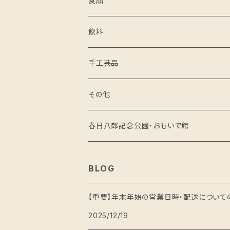
食品
米
飲料
野菜・果物
手工芸品
醸造品
その他
味噌
麺
春日八郎記念公園・おもいで館
醤油
精肉
BLOG
その他の発酵食品
菓子
【重要】年末年始の営業日時・配送について
2025/12/19
乾燥食品