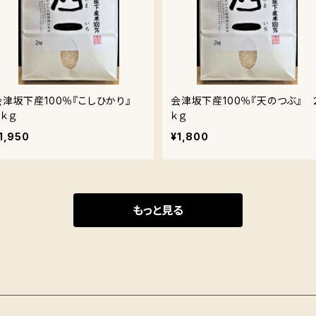
会津坂下産100％『こしひかり』
会津坂下産100％『天のつぶ』 
２ｋｇ
ｋｇ
1,950
¥1,800
もっと見る