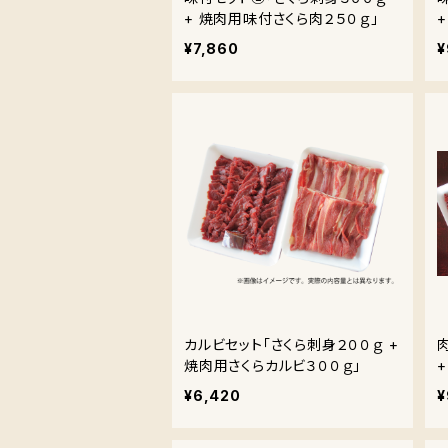
+ 焼肉用味付さくら肉２５０ｇ」
¥7,860
¥
カルビセット「さくら刺身２００ｇ +
焼肉用さくらカルビ３００ｇ」
¥6,420
¥