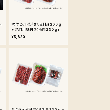
×
味付セット①「さくら刺身２００ｇ
+ 焼肉用味付さくら肉２５０ｇ」
¥5,820
+
３点セット②「さくら刺身３００ｇ +