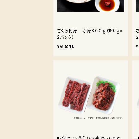
さくら刺身 赤身３００ｇ（150ｇ×
2パック）
¥6,840
¥
味付セット②「さくら刺身３００ｇ