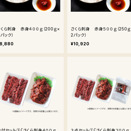
さくら刺身 赤身４００ｇ（200ｇ×
さくら刺身 赤身５００ｇ（250ｇ
２パック）
2パック）
8,880
¥10,920
味付セット③「さくら刺身４００ｇ
３点セット①「さくら刺身２００ｇ 