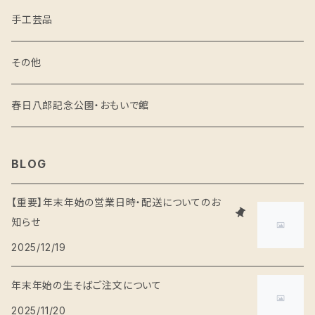
野菜・果物
手工芸品
醸造品
その他
味噌
麺
春日八郎記念公園・おもいで館
醤油
精肉
BLOG
その他の発酵食品
菓子
【重要】年末年始の営業日時・配送についてのお
知らせ
乾燥食品
2025/12/19
加工食品
年末年始の生そばご注文について
2025/11/20