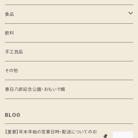
食品
米
飲料
野菜・果物
手工芸品
醸造品
その他
味噌
麺
春日八郎記念公園・おもいで館
醤油
精肉
BLOG
その他の発酵食品
菓子
【重要】年末年始の営業日時・配送についてのお