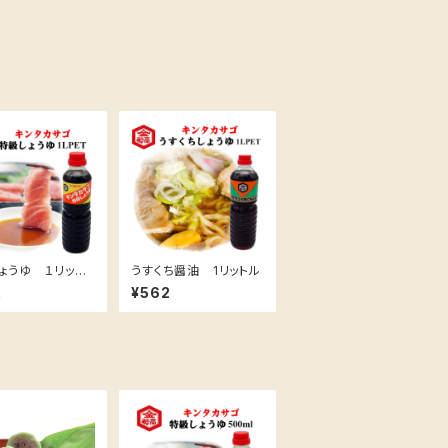
ょうゆ １リット
うすくち醤油 1リットル
2
¥562