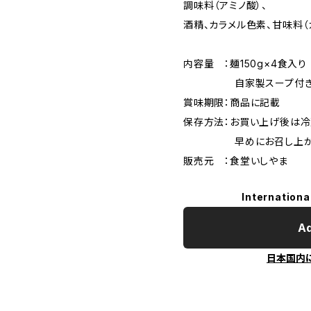
調味料（アミノ酸）、
酒精、カラメル色素、甘味料（
内容量 ：麺150g×4食入り
自家製スープ付
賞味期限：商品に記載
保存方法：お買い上げ後は
早めにお召し上がり
販売元 ：食堂いしやま
Internationa
Ad
日本国内