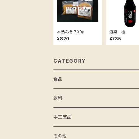
本熟みそ 700g
道楽 極
¥820
¥735
CATEGORY
食品
米
飲料
野菜・果物
手工芸品
醸造品
その他