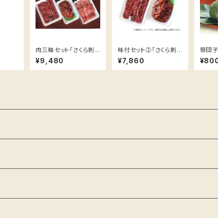
肉三昧セット「さくら刺
味付セット②「さくら刺
笹団
身３００ｇ + 焼肉用さく
身３００ｇ + 焼肉用味付
¥9,480
¥7,860
¥80
らカルビ３００ｇ + 焼肉
さくら肉２５０ｇ」
用味付さくら肉２５０ｇ」