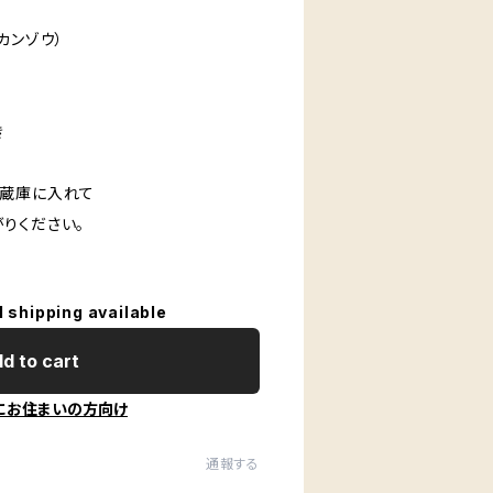
カンゾウ）
き
冷蔵庫に入れて
ください。
l shipping available
d to cart
にお住まいの方向け
通報する