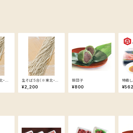
北・関
生そば５合（※東北・関
笹団子
特級し
東のみ配送）
ル
¥2,200
¥800
¥56