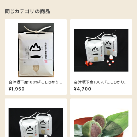
同じカテゴリの商品
会津坂下産100％『こしひかり』
会津坂下産100％『こしひかり』
２ｋｇ
５ｋｇ
¥1,950
¥4,700