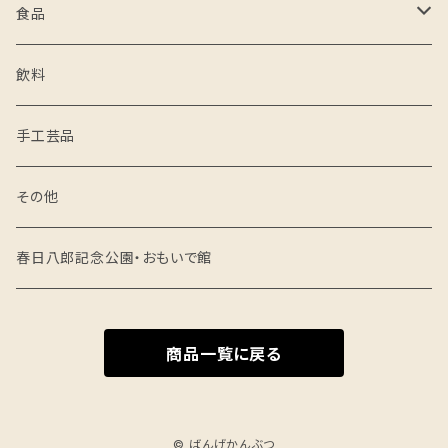
食品
米
飲料
野菜・果物
手工芸品
醸造品
その他
味噌
麺
春日八郎記念公園・おもいで館
醤油
精肉
商品一覧に戻る
その他の発酵食品
菓子
乾燥食品
© ばんげかんぶつ