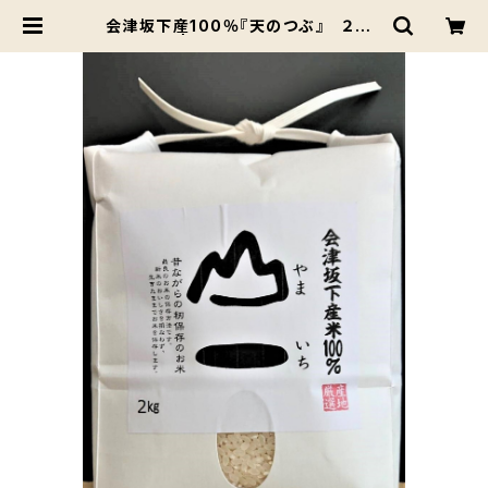
会津坂下産100％『天のつぶ』 ２ｋｇ
| ばんげかんぶつ