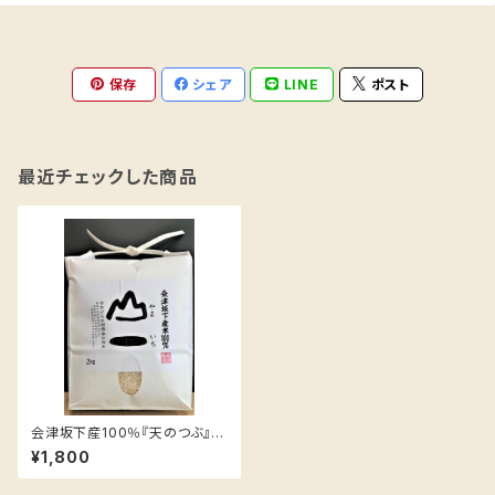
保存
シェア
LINE
ポスト
最近チェックした商品
会津坂下産100％『天のつぶ』
２ｋｇ
¥1,800