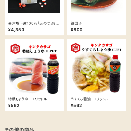
会津坂下産100％『天のつぶ』
笹団子
５ｋｇ
¥4,350
¥800
特級しょうゆ １リットル
うすくち醤油 1リットル
¥562
¥562
その他の商品