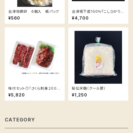
会津地鶏卵 ６個入 紙パック
会津坂下産100％『こしひかり』
５ｋｇ
¥560
¥4,700
味付セット①「さくら刺身２００ｇ
秘伝米麹（クール便）
+ 焼肉用味付さくら肉２５０ｇ」
¥5,820
¥1,250
CATEGORY