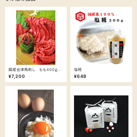
国産会津馬刺し もも400ｇ
塩糀
（味噌タレ100ｇセット）
¥7,200
¥648