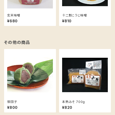
玄米味噌
十二割こうじ味噌
¥680
¥810
その他の商品
笹団子
本熟みそ 700g
¥800
¥820