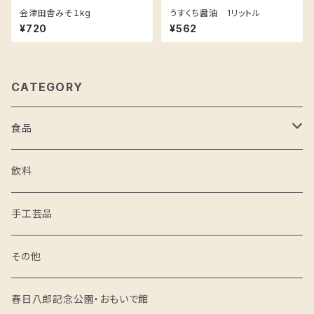
会津田舎みそ１kg
うすくち醤油 1リットル
¥720
¥562
CATEGORY
食品
米
飲料
野菜・果物
手工芸品
醸造品
その他
味噌
麺
春日八郎記念公園・おもいで館