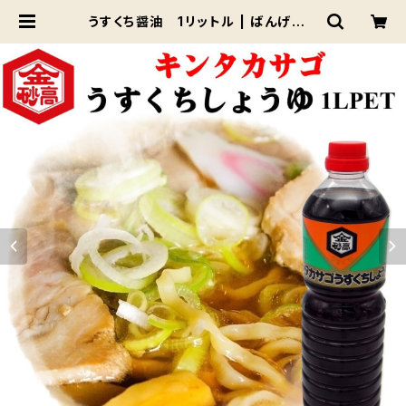
うすくち醤油 1リットル | ばんげかん
ぶつ