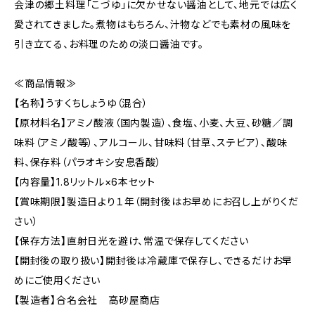
会津の郷土料理「こづゆ」に欠かせない醤油として、地元では広く
愛されてきました。煮物はもちろん、汁物などでも素材の風味を
引き立てる、お料理のための淡口醤油です。
≪商品情報≫
【名称】うすくちしょうゆ（混合）
【原材料名】アミノ酸液（国内製造）、食塩、小麦、大豆、砂糖／調
味料（アミノ酸等）、アルコール、甘味料（甘草、ステビア）、酸味
料、保存料（パラオキシ安息香酸）
【内容量】1.8リットル×6本セット
【賞味期限】製造日より１年（開封後はお早めにお召し上がりくだ
さい）
【保存方法】直射日光を避け、常温で保存してください
【開封後の取り扱い】開封後は冷蔵庫で保存し、できるだけお早
めにご使用ください
【製造者】合名会社 高砂屋商店