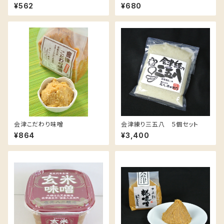
¥562
¥680
会津こだわり味噌
会津練り三五八 ５個セット
¥864
¥3,400