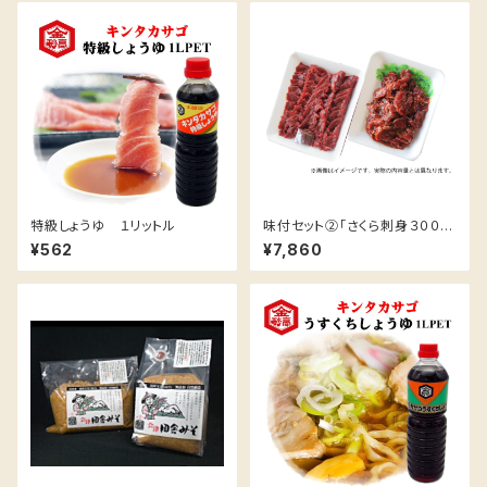
特級しょうゆ １リットル
味付セット②「さくら刺身３００ｇ
+ 焼肉用味付さくら肉２５０ｇ」
¥562
¥7,860